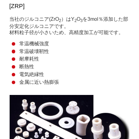
[ZRP]
当社のジルコニア(ZrO
）はY
O
を3mol％添加した部
2
2
3
分安定化ジルコニアです。
材料粒子径が小さいため、高精度加工が可能です。
常温機械強度
常温破壊靭性
耐摩耗性
断熱性
電気絶縁性
金属に近い熱膨張